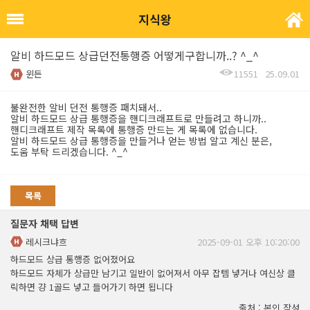
지식왕
알비 하드모드 상급던전통행증 어떻게구합니까..? ^_^
윈든
11551
25.09.01
불완전한 알비 던전 통행증 패치돼서..
알비 하드모드 상급 통행증을 핸디크래프트로 만들려고 하니까..
핸디크래프트 제작 목록에 통행증 만드는 게 목록에 없습니다.
알비 하드모드 상급 통행증을 만들거나 얻는 방법 알고 계신 분은,
도움 부탁 드리겠습니다. ^_^
목록
질문자 채택 답변
레시크냐흐
2025-09-01 오후 10:20:00
하드모드 상급 통행증 없어졌어요
하드모드 자체가 상급만 남기고 일반이 없어져서 아무 잡템 넣거나 여신상 클
릭하면 걍 1골드 넣고 들어가기 하면 됩니다
출처 : 본인 작성