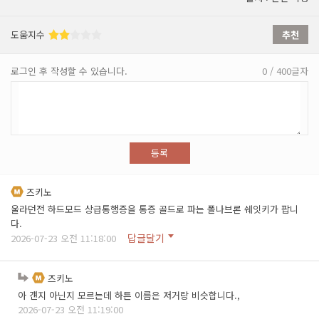
도움지수
추천
로그인 후 작성할 수 있습니다.
0 / 400글자
등록
즈키노
울라던전 하드모드 상급통행증을 통증 골드로 파는 폴나브론 쉐잇키가 팝니
다.
답글달기
2026-07-23 오전 11:18:00
즈키노
아 걘지 아닌지 모르는데 하튼 이름은 저거랑 비슷합니다.,
2026-07-23 오전 11:19:00